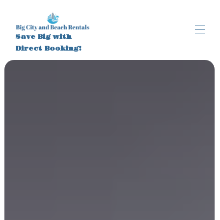
Save Big with
Direct Booking!
Accueil
Toutes les propriétés
▾
À propos
Brooklyn, New York
Brooklyn, New York (1)
Activités